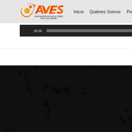
Radio Fiesta Mañanea
Inicio
Quiénes Somos
Po
Reproductor
00:00
de
audio