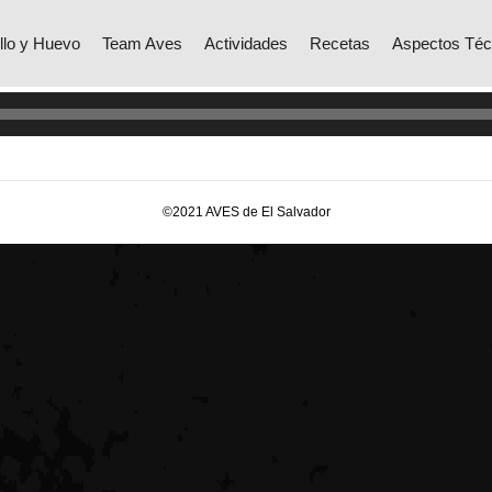
ndo con Pollo y Huevo
llo y Huevo
Team Aves
Actividades
Recetas
Aspectos Téc
©2021 AVES de El Salvador