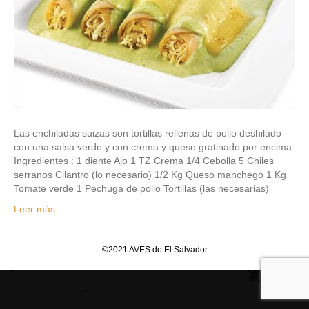
Las enchiladas suizas son tortillas rellenas de pollo deshilado
con una salsa verde y con crema y queso gratinado por encima
Ingredientes : 1 diente Ajo 1 TZ Crema 1/4 Cebolla 5 Chiles
serranos Cilantro (lo necesario) 1/2 Kg Queso manchego 1 Kg
Tomate verde 1 Pechuga de pollo Tortillas (las necesarias)
Leer más
©2021 AVES de El Salvador