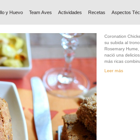
 la Reina (Coronation Chicken)
llo y Huevo
Team Aves
Actividades
Recetas
Aspectos Téc
Coronation Chicke
su subida al tron
Rosemary Hume, u
nació una delicios
más ricas combin
Leer más