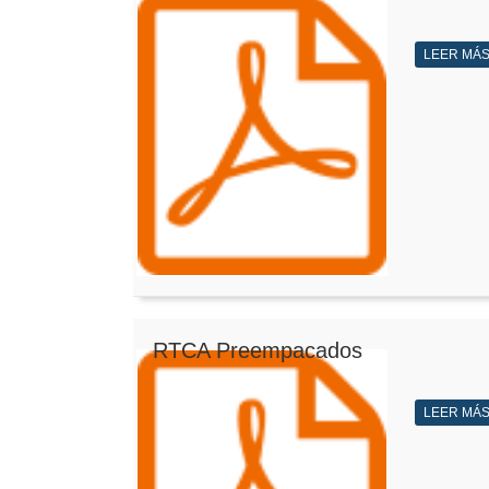
LEER MÁ
RTCA Preempacados
LEER MÁ