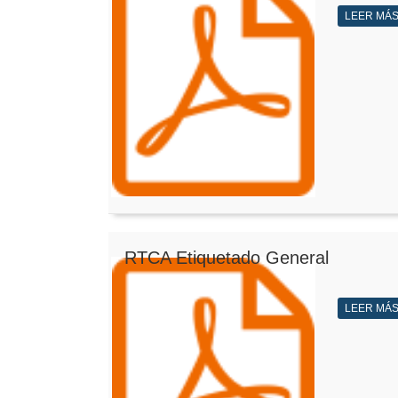
LEER MÁ
RTCA Etiquetado General
LEER MÁ