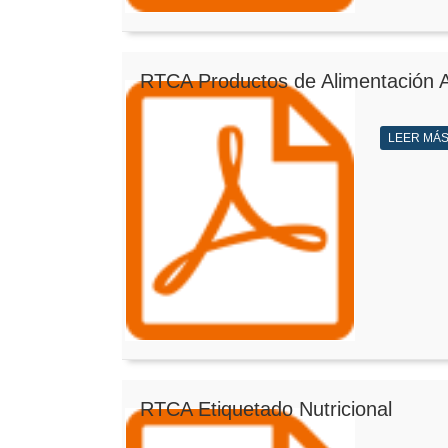
RTCA Productos de Alimentación 
LEER MÁ
RTCA Etiquetado Nutricional