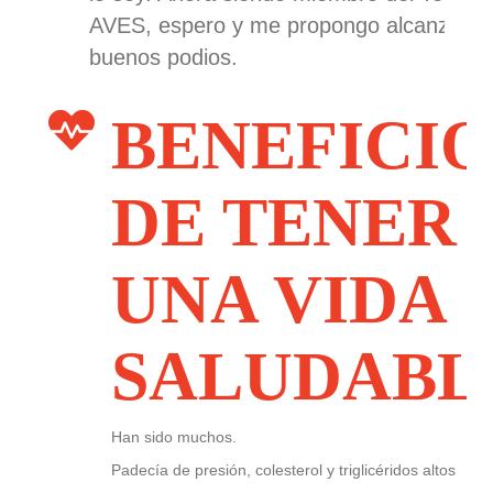
AVES, espero y me propongo alcanzar
buenos podios.
BENEFICIO
DE TENER
UNA VIDA
SALUDABL
Han sido muchos.
Padecía de presión, colesterol y triglicéridos altos