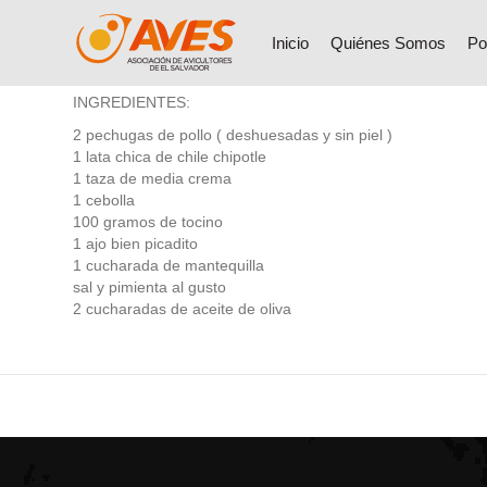
Pechugas en crema de
Inicio
Quiénes Somos
Po
INGREDIENTES:
2 pechugas de pollo ( deshuesadas y sin piel )
1 lata chica de chile chipotle
1 taza de media crema
1 cebolla
100 gramos de tocino
1 ajo bien picadito
1 cucharada de mantequilla
sal y pimienta al gusto
2 cucharadas de aceite de oliva