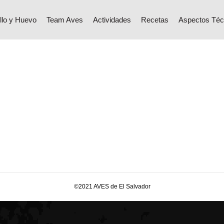
 chipotle
llo y Huevo
Team Aves
Actividades
Recetas
Aspectos Téc
©2021 AVES de El Salvador