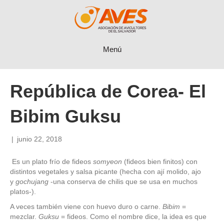
Menú
República de Corea- El
Bibim Guksu
|
junio 22, 2018
Es un plato frío de fideos
somyeon
(fideos bien finitos) con
distintos vegetales y salsa picante (hecha con ají molido, ajo
y
gochujang
-una conserva de chilis que se usa en muchos
platos-).
A veces también viene con huevo duro o carne.
Bibim
=
mezclar.
Guksu
= fideos. Como el nombre dice, la idea es que