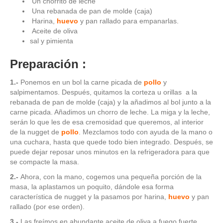
Un chorrito de leche
Una rebanada de pan de molde (caja)
Harina,
huevo
y pan rallado para empanarlas.
Aceite de oliva
sal y pimienta
Preparación :
1.-
Ponemos en un bol la carne picada de
pollo
y
salpimentamos. Después, quitamos la corteza u orillas a la
rebanada de pan de molde (caja) y la añadimos al bol junto a la
carne picada. Añadimos un chorro de leche. La miga y la leche,
serán lo que les de esa cremosidad que queremos, al interior
de la nugget de
pollo
. Mezclamos todo con ayuda de la mano o
una cuchara, hasta que quede todo bien integrado. Después, se
puede dejar reposar unos minutos en la refrigeradora para que
se compacte la masa.
2.-
Ahora, con la mano, cogemos una pequeña porción de la
masa, la aplastamos un poquito, dándole esa forma
característica de nugget y la pasamos por harina,
huevo
y pan
rallado (por ese orden).
3.-
Las freímos en abundante aceite de oliva a fuego fuerte.