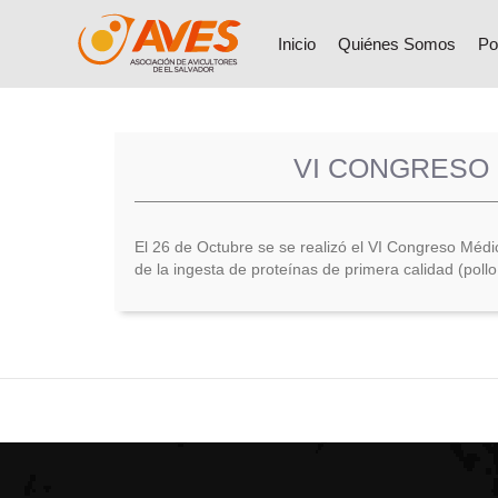
Inicio
Quiénes Somos
Po
VI CONGRESO 
El 26 de Octubre se se realizó el VI Congreso Médic
de la ingesta de proteínas de primera calidad (poll