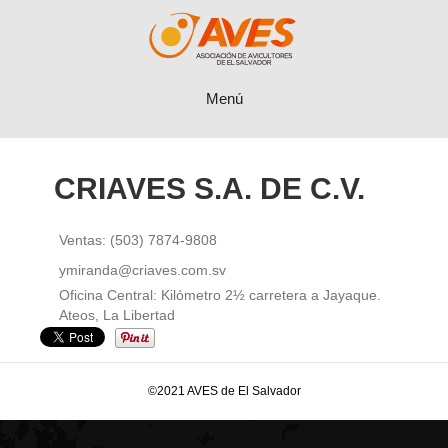
Menú
CRIAVES S.A. DE C.V.
Ventas: (503) 7874-9808
ymiranda@criaves.com.sv
Oficina Central: Kilómetro 2½ carretera a Jayaque.
Ateos, La Libertad
©2021 AVES de El Salvador