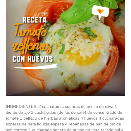
INGREDIENTES: 2 cucharadas soperas de aceite de oliva 1
diente de ajo 2 cucharadas (de las de café) de concentrado de
tomate 1 pellizco de hierbas aromáticas 4 huevos 4 cucharadas
soperas de nata líquida espesa 4 rebanadas de pan de molde
son corteza 1 cucharada sopera de queso gruyere rallado sal y